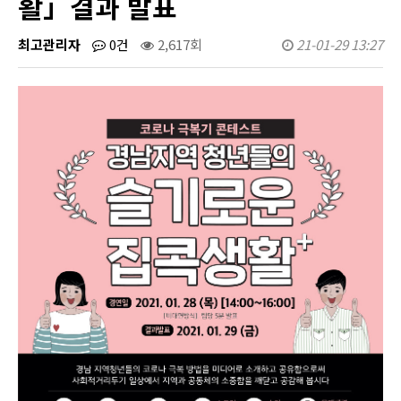
활」결과 발표
최고관리자
0건
2,617회
21-01-29 13:27