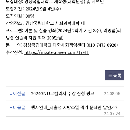
모집대상: 경상국립대학교 재학생(대학원생) 및 지역민
모집기간 : 2024년 9월 4일(수)
모집인원 : 00명
강의장소 : 경상국립대학교 사회과학대학 내
프로그램: 이론 및 실습 강좌(2024년 2학기 기간 8주), 리빙랩(리
빙랩 실습비 지원 최대 200만원)
문 의: 경상국립대학교 대학사회책임센터 (010-7473-0920)
수강신청:
https://m.site.naver.com/1rEl1
목록
이전글
2024GNU로컬리지 수강 신청 링크
24.08.06
다음글
행사안내_저출생 지방소멸 뭐가 문제란 말인가?
24.07.24