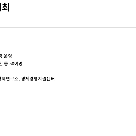
개최
행 운영
민 등 50여명
적경제연구소, 경제경영지원센터