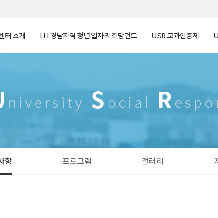
센터 소개
LH 경남지역 청년 일자리 희망펀드
USR 교과인증제
사항
프로그램
갤러리