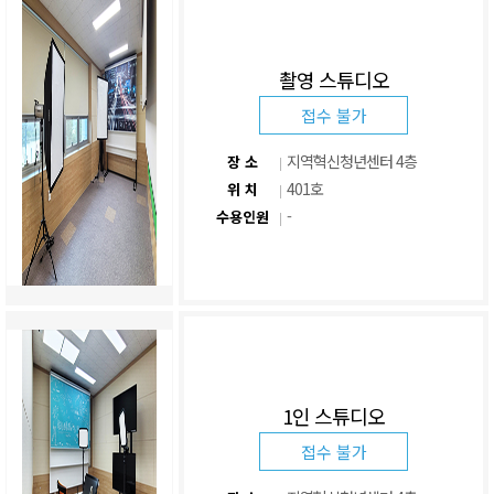
촬영 스튜디오
접수 불가
지역혁신청년센터 4층
장 소
401호
위 치
-
수용인원
1인 스튜디오
접수 불가