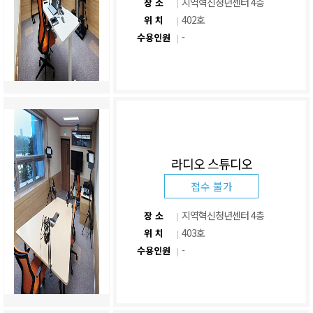
지역혁신청년센터 4층
장 소
402호
위 치
-
수용인원
라디오 스튜디오
접수 불가
지역혁신청년센터 4층
장 소
403호
위 치
-
수용인원