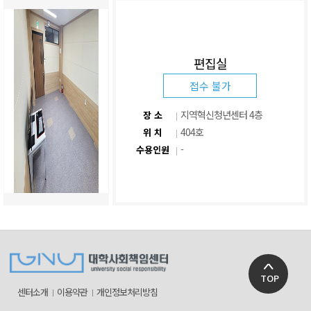
편집실
접수 불가
지역혁신청년센터 4층
장 소
404호
위 치
-
수용인원
TOP
센터소개
이용약관
개인정보처리방침